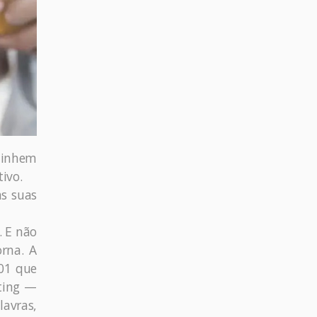
alinhem
ivo.
às suas
. E não
orna. A
001 que
fting —
lavras,