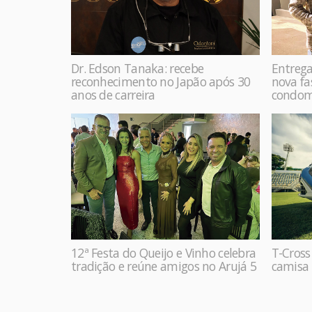
Dr. Edson Tanaka: recebe
Entrega
reconhecimento no Japão após 30
nova f
anos de carreira
condom
12ª Festa do Queijo e Vinho celebra
T-Cross
tradição e reúne amigos no Arujá 5
camisa 