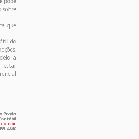
le pode
s sobre
ica que
átil do
moções.
delo, a
, estar
rencial
do Prado
ontábil
.com.br
655-4860