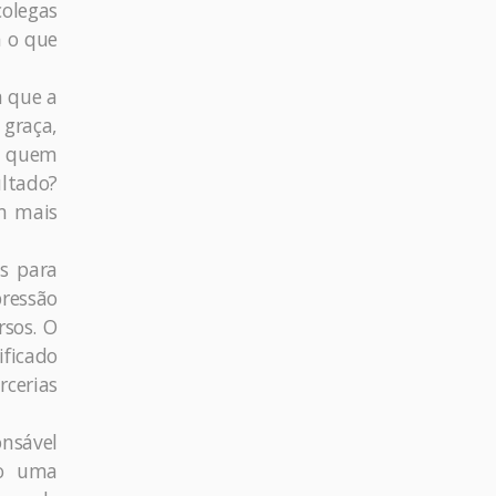
colegas
a o que
m que a
 graça,
E quem
ultado?
am mais
s para
pressão
rsos. O
ificado
rcerias
onsável
mo uma