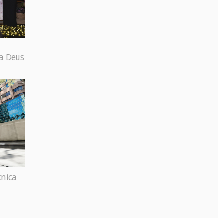
 a Deus
cnica