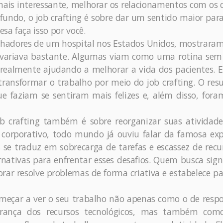
mais interessante, melhorar os relacionamentos com os 
o fundo, o job crafting é sobre dar um sentido maior par
sa faça isso por você.
hadores de um hospital nos Estados Unidos, mostrara
 variava bastante. Algumas viam como uma rotina sem
ealmente ajudando a melhorar a vida dos pacientes. 
 transformar o trabalho por meio do job crafting. O res
e faziam se sentiram mais felizes e, além disso, for
b crafting também é sobre reorganizar suas atividade
o corporativo, todo mundo já ouviu falar da famosa ex
se traduz em sobrecarga de tarefas e escassez de recu
ernativas para enfrentar esses desafios. Quem busca sign
ar resolve problemas de forma criativa e estabelece pa
omeçar a ver o seu trabalho não apenas como o de resp
urança dos recursos tecnológicos, mas também co