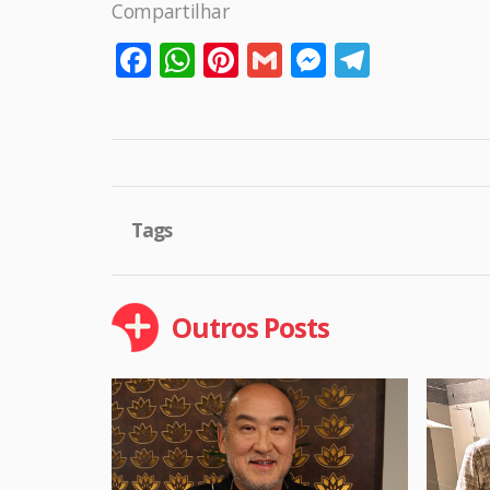
Compartilhar
Facebook
WhatsApp
Pinterest
Gmail
Messenge
Telegr
Tags
Outros Posts