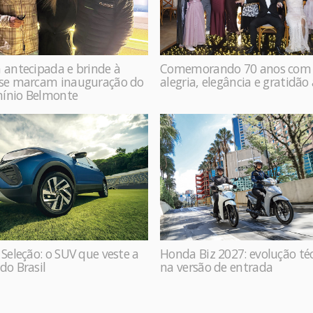
 antecipada e brinde à
Comemorando 70 anos com
ase marcam inauguração do
alegria, elegância e gratidão
ínio Belmonte
 Seleção: o SUV que veste a
Honda Biz 2027: evolução té
do Brasil
na versão de entrada