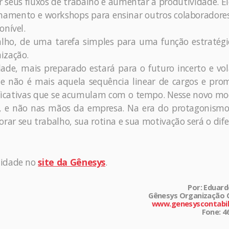
 seus fluxos de trabalho e aumentar a produtividade. E
inamento e workshops para ensinar outros colaboradore
onível.
balho, de uma tarefa simples para uma função estratég
ização.
ade, mais preparado estará para o futuro incerto e vol
oje não é mais aquela sequência linear de cargos e pro
ificativas que se acumulam com o tempo. Nesse novo mo
, e não nas mãos da empresa. Na era do protagonismo
r seu trabalho, sua rotina e sua motivação será o dife
lidade no
site da Gênesys
.
Por: Eduar
Gênesys Organização C
www.genesyscontabil
Fone: 4