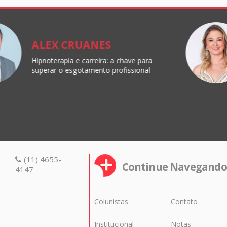
ALEX CRUANES
Hipnoterapia e carreira: a chave para
superar o esgotamento profissional
(11) 4655-
Continue Navegando
4147
Colunistas
Contato
Institucional
Notas