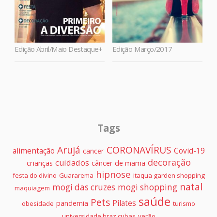
Edição Abril/Maio Destaque+
Edição Março/2017
Tags
Arujá
CORONAVÍRUS
alimentação
Covid-19
cancer
decoração
cuidados
crianças
câncer de mama
hipnose
festa do divino
Guararema
itaqua garden shopping
natal
mogi das cruzes
mogi shopping
maquiagem
saúde
Pets
Pilates
pandemia
obesidade
turismo
universidade braz cubas
verão