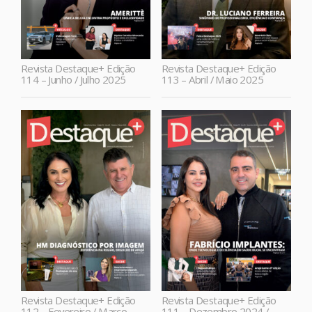
Revista Destaque+ Edição
Revista Destaque+ Edição
114 – Junho / Julho 2025
113 – Abril / Maio 2025
Revista Destaque+ Edição
Revista Destaque+ Edição
112 – Fevereiro / Março
111 – Dezembro 2024 /