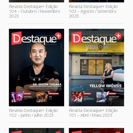
Revista Destaque+ Edição
Revista Destaque+ Edição
104 – Outubro / Novembro
103 – Agosto / Setembro
2023
2023
Revista Destaque+ Edição
Revista Destaque+ Edição
102 – Junho / Julho 2023
101 – Abril / Maio 2023