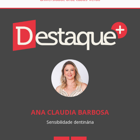
Colunistas
Destaque+
Online
 CLAUDIA BARBOSA
ED
Sensibilidade dentinária
A arte de selecion