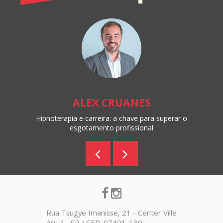
ALEX CRUANES
Hipnoterapia e carreira: a chave para superar o
esgotamento profissional
Rua Tsugye Imanisse, 21 - Center Ville
Arujá - SP / CEP: 07401-130