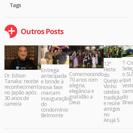
Tags
Outros Posts
T-Cr
12ª
Sele
Festa
Entrega
Comemorando
o SU
do
Dr. Edson
antecipada
70 anos com
que
Queijo e
Tanaka: recebe
e brinde à
alegria,
vest
Vinho
reconhecimento
nova fase
elegância e
cami
celebra
no Japão após
marcam
gratidão a
do
tradição
30 anos de
inauguração
Deus
Brasi
e reúne
carreira
do
amigos
condomínio
no
Belmonte
Arujá 5