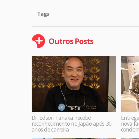
Tags
Outros Posts
Dr. Edson Tanaka: recebe
Entrega
reconhecimento no Japão após 30
nova f
anos de carreira
condom