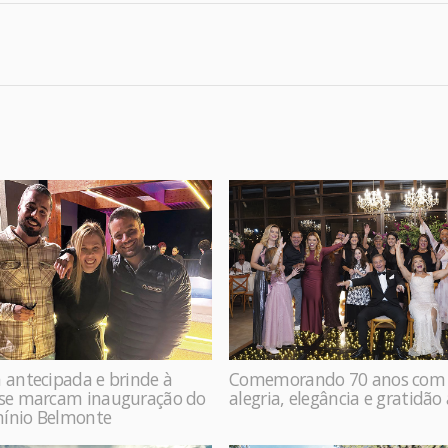
 antecipada e brinde à
Comemorando 70 anos com
ase marcam inauguração do
alegria, elegância e gratidão
ínio Belmonte