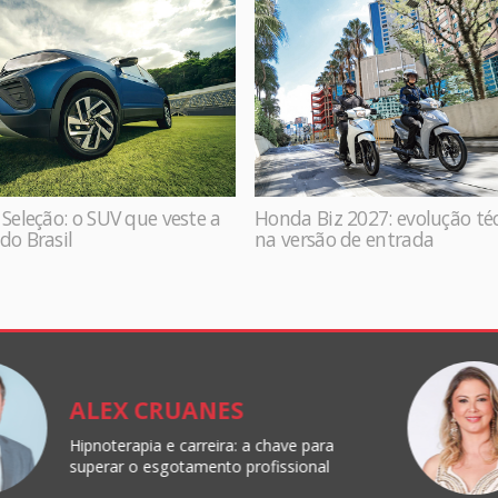
 Seleção: o SUV que veste a
Honda Biz 2027: evolução té
do Brasil
na versão de entrada
ALEX CRUANES
Hipnoterapia e carreira: a chave para
superar o esgotamento profissional