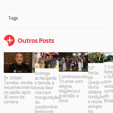
Tags
Outros Posts
T-Cr
12ª
Sele
Festa
Entrega
Comemorando
o SU
do
Dr. Edson
antecipada
70 anos com
que
Queijo e
Tanaka: recebe
e brinde à
alegria,
vest
Vinho
reconhecimento
nova fase
elegância e
cami
celebra
no Japão após
marcam
gratidão a
do
tradição
30 anos de
inauguração
Deus
Brasi
e reúne
carreira
do
amigos
condomínio
no
Belmonte