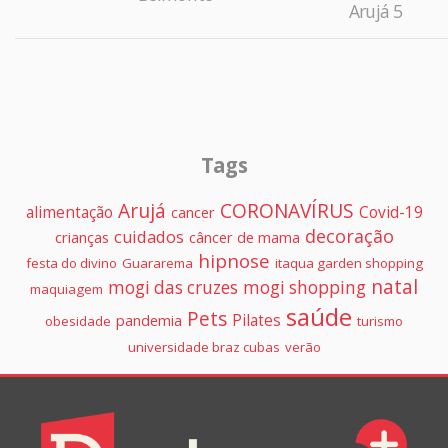
Arujá 5
Tags
Arujá
CORONAVÍRUS
alimentação
Covid-19
cancer
decoração
cuidados
crianças
câncer de mama
hipnose
festa do divino
Guararema
itaqua garden shopping
natal
mogi das cruzes
mogi shopping
maquiagem
saúde
Pets
Pilates
pandemia
obesidade
turismo
universidade braz cubas
verão
Colunistas