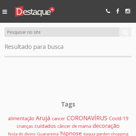
Ser Mais
Online
Resultado para busca
Tags
Arujá
CORONAVÍRUS
alimentação
Covid-19
cancer
decoração
cuidados
crianças
câncer de mama
hipnose
festa do divino
Guararema
itaqua garden shopping