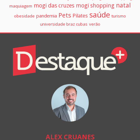
natal
mogi das cruzes
mogi shopping
maquiagem
saúde
Pets
Pilates
pandemia
obesidade
turismo
universidade braz cubas
verão
Colunistas
Destaque+
Online
ALEX CRUANES