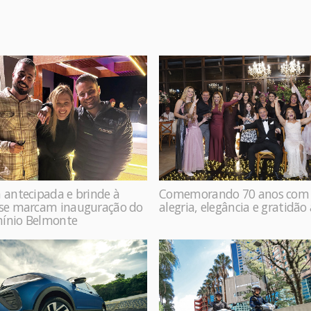
 antecipada e brinde à
Comemorando 70 anos com
ase marcam inauguração do
alegria, elegância e gratidão
ínio Belmonte