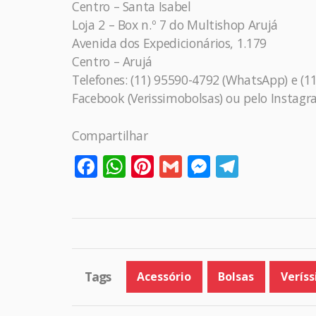
Centro – Santa Isabel
Loja 2 – Box n.º 7 do Multishop Arujá
Avenida dos Expedicionários, 1.179
Centro – Arujá
Telefones: (11) 95590-4792 (WhatsApp) e (1
Facebook (Verissimobolsas) ou pelo Instagr
Compartilhar
Facebook
WhatsApp
Pinterest
Gmail
Messenge
Telegr
Tags
Acessório
Bolsas
Verís