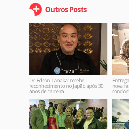
Outros Posts
Dr. Edson Tanaka: recebe
Entrega
reconhecimento no Japão após 30
nova f
anos de carreira
condom