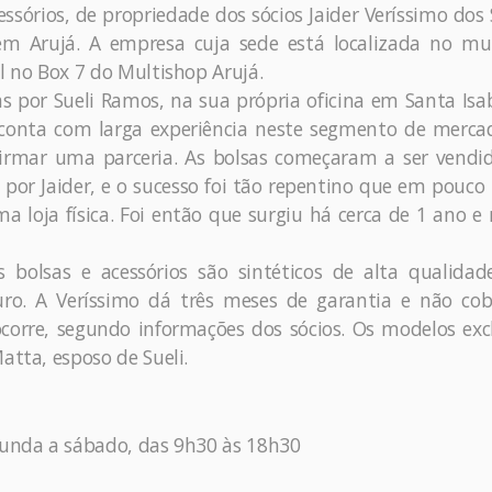
ssórios, de propriedade dos sócios Jaider Veríssimo dos
m Arujá. A empresa cuja sede está localizada no mun
l no Box 7 do Multishop Arujá.
as por Sueli Ramos, na sua própria oficina em Santa Isab
 conta com larga experiência neste segmento de merca
firmar uma parceria. As bolsas começaram a ser vendi
s por Jaider, e o sucesso foi tão repentino que em pouc
a loja física. Foi então que surgiu há cerca de 1 ano e
s bolsas e acessórios são sintéticos de alta qualida
ro. A Veríssimo dá três meses de garantia e não cob
orre, segundo informações dos sócios. Os modelos exc
atta, esposo de Sueli.
egunda a sábado, das 9h30 às 18h30