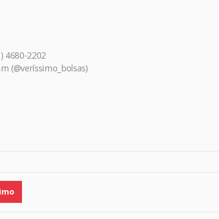
1) 4680-2202
am (@veríssimo_bolsas)
r
am
simo