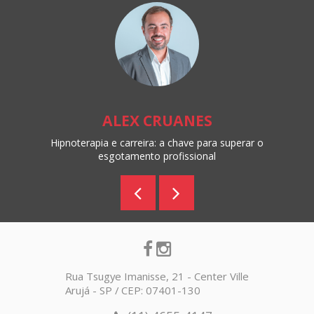
ALEX CRUANES
Hipnoterapia e carreira: a chave para superar o
esgotamento profissional
Rua Tsugye Imanisse, 21 - Center Ville
Arujá - SP / CEP: 07401-130