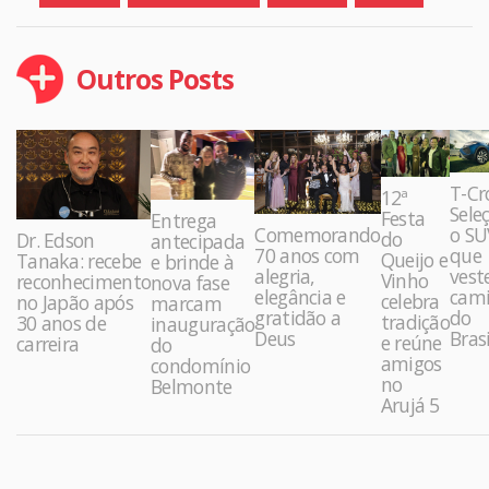
Outros Posts
T-Cr
12ª
Sele
Festa
Entrega
Comemorando
o SU
do
Dr. Edson
antecipada
70 anos com
que
Queijo e
Tanaka: recebe
e brinde à
alegria,
vest
Vinho
reconhecimento
nova fase
elegância e
cami
celebra
no Japão após
marcam
gratidão a
do
tradição
30 anos de
inauguração
Deus
Brasi
e reúne
carreira
do
amigos
condomínio
no
Belmonte
Arujá 5