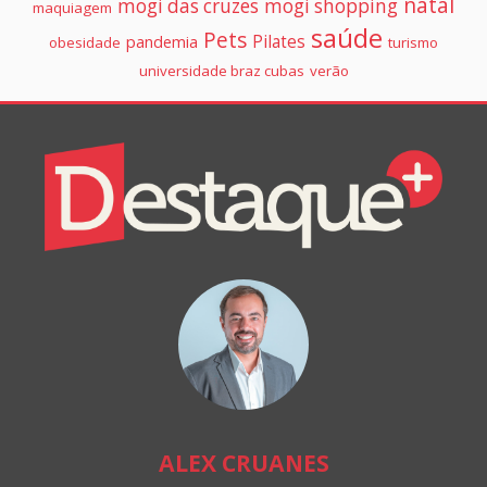
natal
mogi das cruzes
mogi shopping
maquiagem
saúde
Pets
Pilates
pandemia
obesidade
turismo
universidade braz cubas
verão
Colunistas
Destaque+
Online
ALEX CRUANES