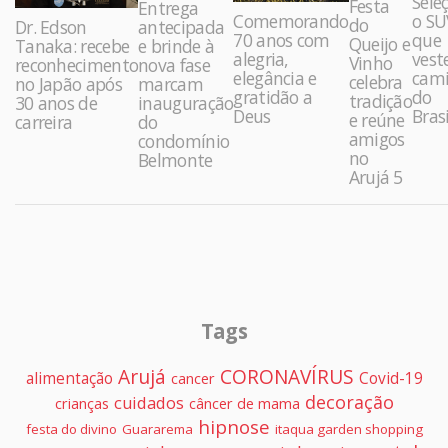
Sele
Festa
Entrega
Comemorando
o SU
do
Dr. Edson
antecipada
70 anos com
que
Queijo e
Tanaka: recebe
e brinde à
alegria,
vest
Vinho
reconhecimento
nova fase
elegância e
cami
celebra
no Japão após
marcam
gratidão a
do
tradição
30 anos de
inauguração
Deus
Brasi
e reúne
carreira
do
amigos
condomínio
no
Belmonte
Arujá 5
Tags
Arujá
CORONAVÍRUS
alimentação
Covid-19
cancer
decoração
cuidados
crianças
câncer de mama
hipnose
festa do divino
Guararema
itaqua garden shopping