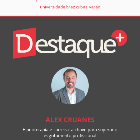
universidade braz cubas
verão
Colunistas
Destaque+
Online
ALEX CRUANES
Hipnoterapia e carreira: a chave para superar o
esgotamento profissional