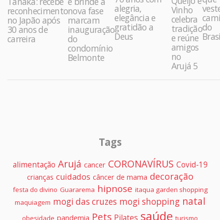
Queijo e
Tanaka: recebe
e brinde à
alegria,
vest
Vinho
reconhecimento
nova fase
elegância e
cami
celebra
no Japão após
marcam
gratidão a
do
tradição
30 anos de
inauguração
Deus
Brasi
e reúne
carreira
do
amigos
condomínio
no
Belmonte
Arujá 5
Tags
Arujá
CORONAVÍRUS
alimentação
Covid-19
cancer
decoração
cuidados
crianças
câncer de mama
hipnose
festa do divino
Guararema
itaqua garden shopping
natal
mogi das cruzes
mogi shopping
maquiagem
saúde
Pets
Pilates
pandemia
obesidade
turismo