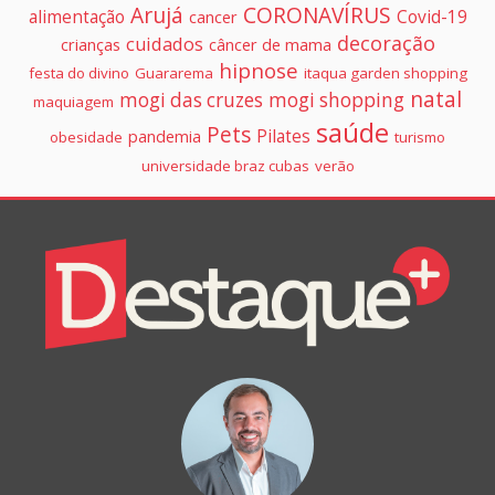
Arujá
CORONAVÍRUS
alimentação
Covid-19
cancer
decoração
cuidados
crianças
câncer de mama
hipnose
festa do divino
Guararema
itaqua garden shopping
natal
mogi das cruzes
mogi shopping
maquiagem
saúde
Pets
Pilates
pandemia
obesidade
turismo
universidade braz cubas
verão
Colunistas
Destaque+
Online