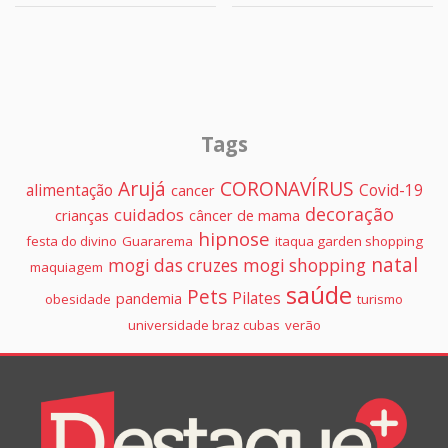
Tags
Arujá
CORONAVÍRUS
alimentação
Covid-19
cancer
decoração
cuidados
crianças
câncer de mama
hipnose
festa do divino
Guararema
itaqua garden shopping
natal
mogi das cruzes
mogi shopping
maquiagem
saúde
Pets
Pilates
pandemia
obesidade
turismo
universidade braz cubas
verão
Colunistas
Destaque+