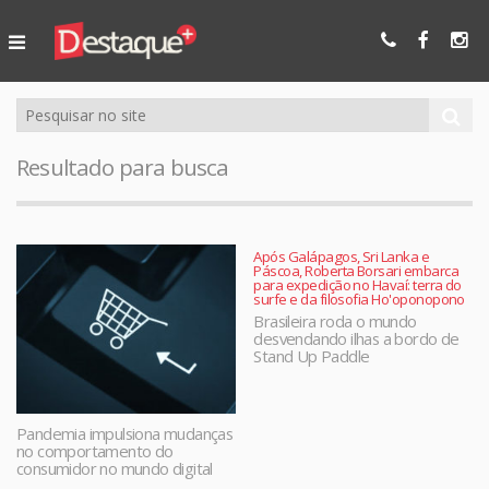
Ser Mais
Online
Resultado para busca
Após Galápagos, Sri Lanka e
Páscoa, Roberta Borsari embarca
para expedição no Havaí: terra do
surfe e da filosofia Ho'oponopono
Brasileira roda o mundo
desvendando ilhas a bordo de
Stand Up Paddle
Pandemia impulsiona mudanças
no comportamento do
consumidor no mundo digital