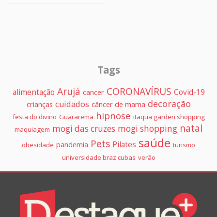
Tags
Arujá
CORONAVÍRUS
alimentação
Covid-19
cancer
decoração
cuidados
crianças
câncer de mama
hipnose
festa do divino
Guararema
itaqua garden shopping
natal
mogi das cruzes
mogi shopping
maquiagem
saúde
Pets
Pilates
pandemia
obesidade
turismo
universidade braz cubas
verão
Colunistas
Destaque+