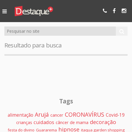
Ser Mais
Online
Resultado para busca
Tags
Arujá
CORONAVÍRUS
alimentação
Covid-19
cancer
decoração
cuidados
crianças
câncer de mama
hipnose
festa do divino
Guararema
itaqua garden shopping