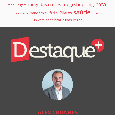
natal
mogi das cruzes
mogi shopping
maquiagem
saúde
Pets
Pilates
pandemia
obesidade
turismo
universidade braz cubas
verão
Colunistas
Destaque+
Online
ALEX CRUANES