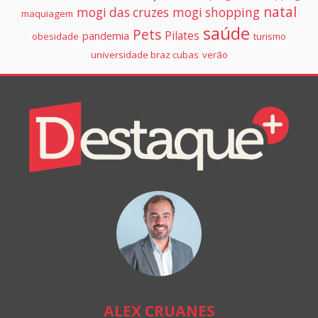
natal
mogi das cruzes
mogi shopping
maquiagem
saúde
Pets
Pilates
pandemia
obesidade
turismo
universidade braz cubas
verão
Colunistas
Destaque+
Online
ALEX CRUANES