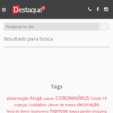
Ser Mais
Online
Resultado para busca
Tags
Arujá
CORONAVÍRUS
alimentação
Covid-19
cancer
decoração
cuidados
crianças
câncer de mama
hipnose
festa do divino
Guararema
itaqua garden shopping