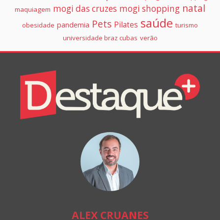
natal
mogi das cruzes
mogi shopping
maquiagem
saúde
Pets
Pilates
pandemia
obesidade
turismo
universidade braz cubas
verão
Colunistas
Destaque+
Online
ALEX CRUANES