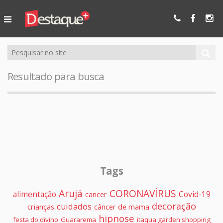
Ser Mais
Online
Resultado para busca
Tags
Arujá
CORONAVÍRUS
alimentação
Covid-19
cancer
decoração
cuidados
crianças
câncer de mama
hipnose
festa do divino
Guararema
itaqua garden shopping