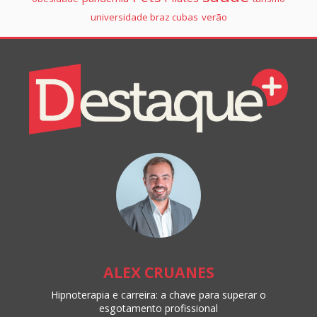
universidade braz cubas
verão
Colunistas
Destaque+
Online
ALEX CRUANES
Hipnoterapia e carreira: a chave para superar o
esgotamento profissional