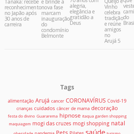
Queijo e
Tanaka: recebe
e brinde à
alegria,
vest
Vinho
reconhecimento
nova fase
elegância e
cami
celebra
no Japão após
marcam
gratidão a
do
tradição
30 anos de
inauguração
Deus
Brasi
e reúne
carreira
do
amigos
condomínio
no
Belmonte
Arujá 5
Tags
Arujá
CORONAVÍRUS
alimentação
Covid-19
cancer
decoração
cuidados
crianças
câncer de mama
hipnose
festa do divino
Guararema
itaqua garden shopping
natal
mogi das cruzes
mogi shopping
maquiagem
saúde
Pets
Pilates
pandemia
obesidade
turismo