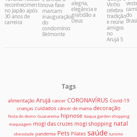
alegria,
vest
Vinho
reconhecimento
nova fase
elegância e
cami
celebra
no Japão após
marcam
gratidão a
do
tradição
30 anos de
inauguração
Deus
Brasi
e reúne
carreira
do
amigos
condomínio
no
Belmonte
Arujá 5
Tags
Arujá
CORONAVÍRUS
alimentação
Covid-19
cancer
decoração
cuidados
crianças
câncer de mama
hipnose
festa do divino
Guararema
itaqua garden shopping
natal
mogi das cruzes
mogi shopping
maquiagem
saúde
Pets
Pilates
pandemia
obesidade
turismo