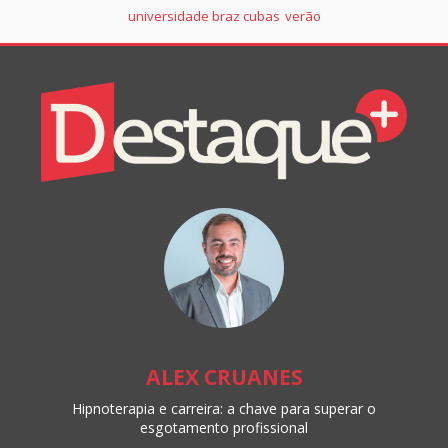
universidade braz cubas
verão
Colunistas
Destaque+
Online
ALEX CRUANES
Hipnoterapia e carreira: a chave para superar o
esgotamento profissional