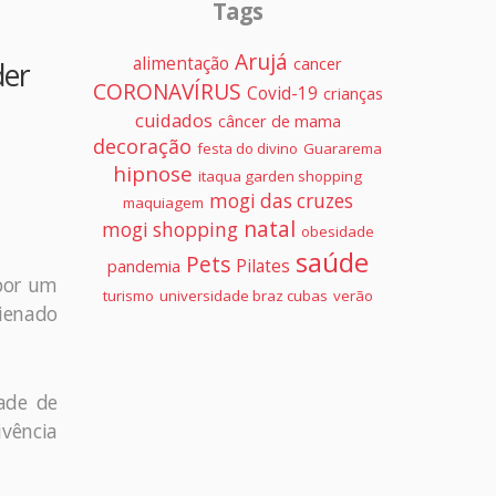
Tags
Arujá
alimentação
cancer
der
CORONAVÍRUS
Covid-19
crianças
cuidados
câncer de mama
decoração
festa do divino
Guararema
hipnose
itaqua garden shopping
mogi das cruzes
maquiagem
natal
mogi shopping
obesidade
saúde
Pets
Pilates
pandemia
 por um
turismo
universidade braz cubas
verão
lienado
dade de
ivência