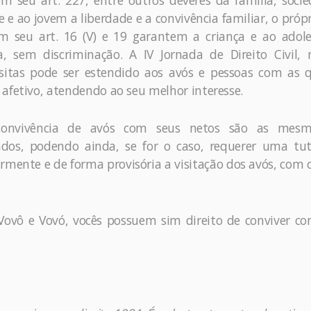
em seu art. 227, entre outros deveres da família, soci
e e ao jovem a liberdade e a convivência familiar, o próp
m seu art. 16 (V) e 19 garantem a criança e ao adol
a, sem discriminação. A IV Jornada de Direito Civil,
sitas pode ser estendido aos avós e pessoas com as 
afetivo, atendendo ao seu melhor interesse.
convivência de avós com seus netos são as mes
ados, podendo ainda, se for o caso, requerer uma tut
rmente e de forma provisória a visitação dos avós, com
“Vovô e Vovó, vocês possuem sim direito de conviver c