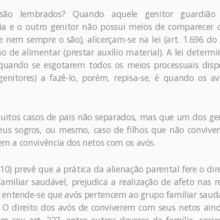
são lembrados? Quando aquele genitor guardião
ia e o outro genitor não possui meios de comparecer
 nem sempre o são), alicerçam-se na lei (art. 1.696 do
ão de alimentar (prestar auxílio material). A lei determ
quando se esgotarem todos os meios processuais dispo
genitores) a fazê-lo, porém, repisa-se, é quando os a
muitos casos de pais não separados, mas que um dos ge
eus sogros, ou mesmo, caso de filhos que não conviv
bem a convivência dos netos com os avós.
/10) prevê que a prática da alienação parental fere o dir
amiliar saudável, prejudica a realização de afeto nas r
, entende-se que avós pertencem ao grupo familiar saud
. O direito dos avós de conviverem com seus netos ain