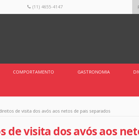
(11) 4655-4147
COMPORTAMENTO
GASTRONOMIA
DI
direitos de visita dos avós aos netos de pais separados
os de visita dos avós aos net