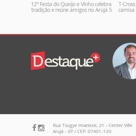
12ª Festa do Queijo e Vinho celebra
T-Cross
tradição e reúne amigos no Arujá 5
camisa 
Colunistas
VANDRÉ RODRIGUES
Destaque+
Online
Alterações importantes no regime do
Simples Nacional
Rua Tsugye Imanisse, 21 - Center Ville
Arujá - SP / CEP: 07401-130