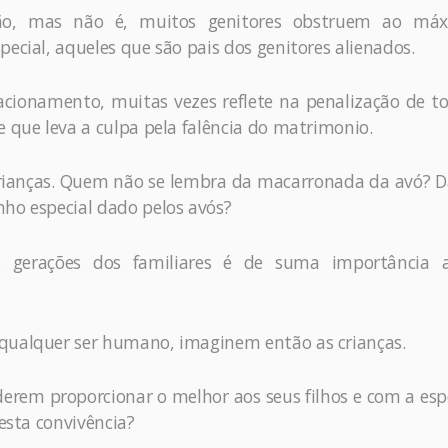
ção, mas não é, muitos genitores obstruem ao má
ecial, aqueles que são pais dos genitores alienados.
lacionamento, muitas vezes reflete na penalização de t
e que leva a culpa pela falência do matrimonio.
 crianças. Quem não se lembra da macarronada da avó? 
nho especial dado pelos avós?
s gerações dos familiares é de suma importância 
 qualquer ser humano, imaginem então as crianças.
erem proporcionar o melhor aos seus filhos e com a es
desta convivência?