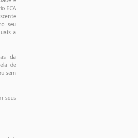
edade e
rio ECA
escente
 no seu
quais a
mas da
ela de
 ou sem
om seus