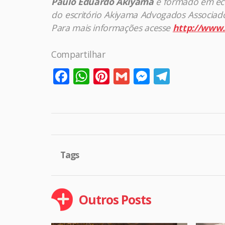
Paulo Eduardo Akiyama
é formado em econ
do escritório Akiyama Advogados Associados
Para mais informações acesse
http://www
Compartilhar
Facebook
WhatsApp
Pinterest
Gmail
Messenge
Telegr
Tags
Outros Posts