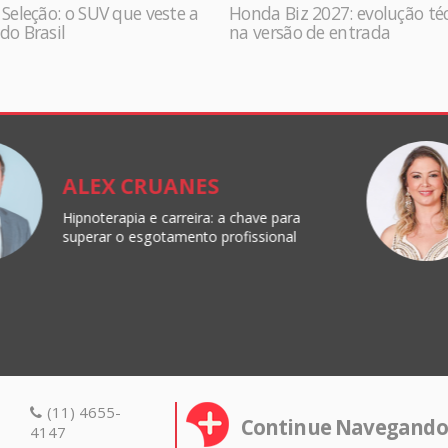
 Seleção: o SUV que veste a
Honda Biz 2027: evolução té
do Brasil
na versão de entrada
ALEX CRUANES
Hipnoterapia e carreira: a chave para
superar o esgotamento profissional
(11) 4655-
Continue Navegando
4147