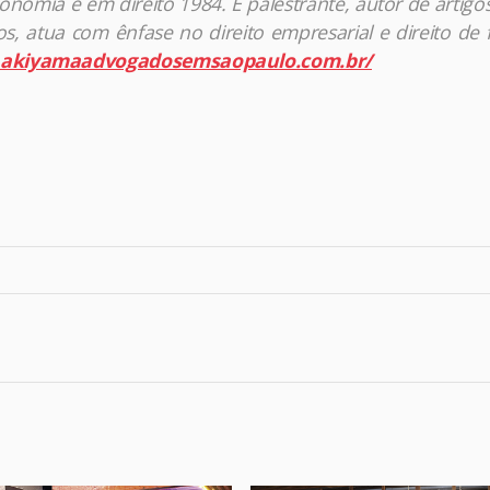
omia e em direito 1984. É palestrante, autor de artigos
, atua com ênfase no direito empresarial e direito de f
.akiyamaadvogadosemsaopaulo.com.br/
r
am