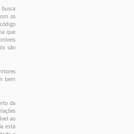
 busca
 com os
 código
ina que
níveis
vós são
nitores
em bem
eito da
elações
ável ao
da está