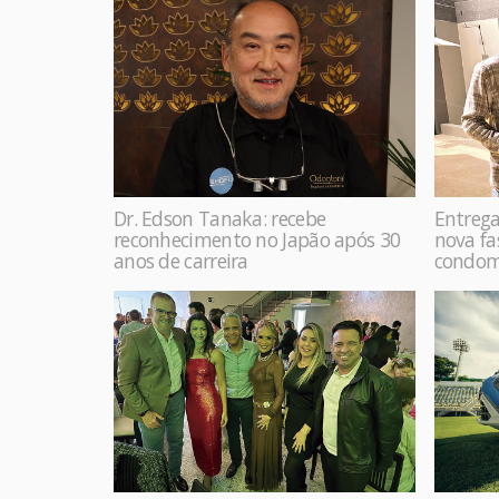
Dr. Edson Tanaka: recebe
Entrega
reconhecimento no Japão após 30
nova f
anos de carreira
condom