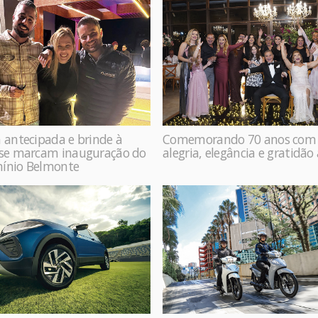
 antecipada e brinde à
Comemorando 70 anos com
ase marcam inauguração do
alegria, elegância e gratidão
ínio Belmonte