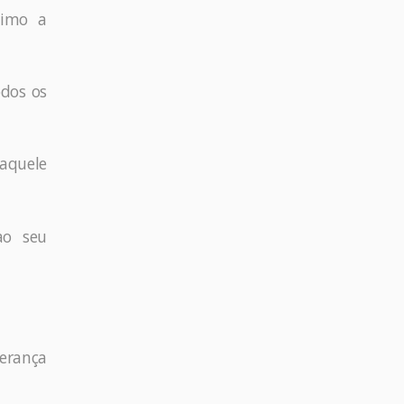
ximo a
odos os
Daquele
ao seu
perança