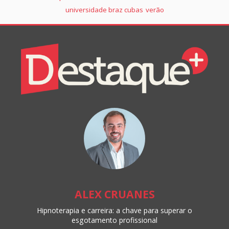
universidade braz cubas
verão
Colunistas
Destaque+
Online
ALEX CRUANES
Hipnoterapia e carreira: a chave para superar o
esgotamento profissional