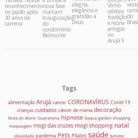
e brinde à
alegria,
vest
Vinho
reconhecimento
nova fase
elegância e
cami
celebra
no Japão após
marcam
gratidão a
do
tradição
30 anos de
inauguração
Deus
Brasi
e reúne
carreira
do
amigos
condomínio
no
Belmonte
Arujá 5
Tags
Arujá
CORONAVÍRUS
alimentação
Covid-19
cancer
decoração
cuidados
crianças
câncer de mama
hipnose
festa do divino
Guararema
itaqua garden shopping
natal
mogi das cruzes
mogi shopping
maquiagem
saúde
Pets
Pilates
pandemia
obesidade
turismo