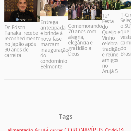
T-Cr
12ª
Sele
Festa
Entrega
Comemorando
o SU
do
Dr. Edson
antecipada
70 anos com
que
Queijo e
Tanaka: recebe
e brinde à
alegria,
vest
Vinho
reconhecimento
nova fase
elegância e
cami
celebra
no Japão após
marcam
gratidão a
do
tradição
30 anos de
inauguração
Deus
Brasi
e reúne
carreira
do
amigos
condomínio
no
Belmonte
Arujá 5
Tags
Arujá
CORONAVÍRUS
alimentação
Covid-19
cancer