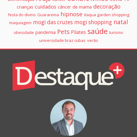
decoração
cuidados
crianças
câncer de mama
hipnose
festa do divino
Guararema
itaqua garden shopping
natal
mogi das cruzes
mogi shopping
maquiagem
saúde
Pets
Pilates
pandemia
obesidade
turismo
universidade braz cubas
verão
Colunistas
Destaque+
Online