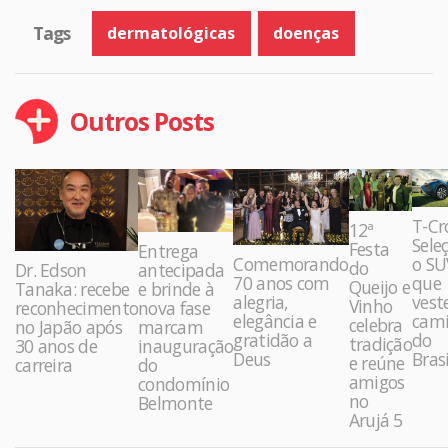
Tags
dermatológicas
doenças
Outros Posts
T-Cr
12ª
Sele
Festa
Entrega
Comemorando
o SU
do
Dr. Edson
antecipada
70 anos com
que
Queijo e
Tanaka: recebe
e brinde à
alegria,
vest
Vinho
reconhecimento
nova fase
elegância e
cami
celebra
no Japão após
marcam
gratidão a
do
tradição
30 anos de
inauguração
Deus
Brasi
e reúne
carreira
do
amigos
condomínio
no
Belmonte
Arujá 5