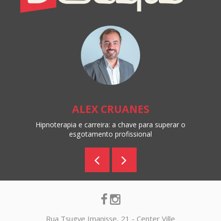
Online
ALEX CRUANES
Hipnoterapia e carreira: a chave para superar o
esgotamento profissional
Rua Tsugye Imanisse, 21 - Center Ville