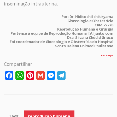
inseminação intrauterina.
Por: Dr. Hiditoshi Ishikiryama
Ginecologia e Obstetrícia
CRM 22778
Reprodução Humana e Cirurgia
Pertence à equipe de Reprodução Humana I.V.I junto com
Dra. Silvana Chedid Grieco
Foi coordenador de Ginecologia e Obstetrícia do Hospital
Santa Helena Unimed Paulistana
Foto: Freepik
Compartilhar
Facebook
WhatsApp
Pinterest
Gmail
Messenger
Telegram
Tags
reprodução humana