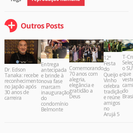
Outros Posts
T-Cr
12ª
Sele
Festa
Entrega
Comemorando
o SU
do
Dr. Edson
antecipada
70 anos com
que
Queijo e
Tanaka: recebe
e brinde à
alegria,
vest
Vinho
reconhecimento
nova fase
elegância e
cami
celebra
no Japão após
marcam
gratidão a
do
tradição
30 anos de
inauguração
Deus
Brasi
e reúne
carreira
do
amigos
condomínio
no
Belmonte
Arujá 5