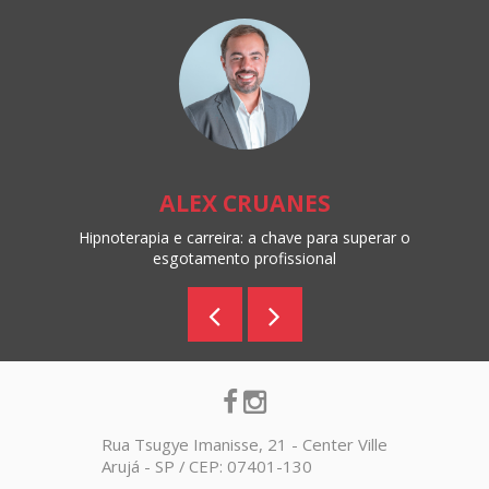
ALEX CRUANES
Hipnoterapia e carreira: a chave para superar o
esgotamento profissional
Rua Tsugye Imanisse, 21 - Center Ville
Arujá - SP / CEP: 07401-130