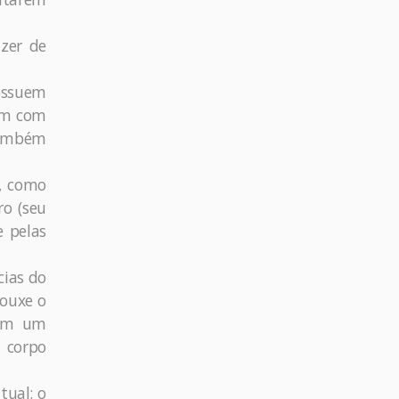
izer de
possuem
têm com
também
o, como
ro (seu
 pelas
cias do
rouxe o
bém um
 corpo
tual: o