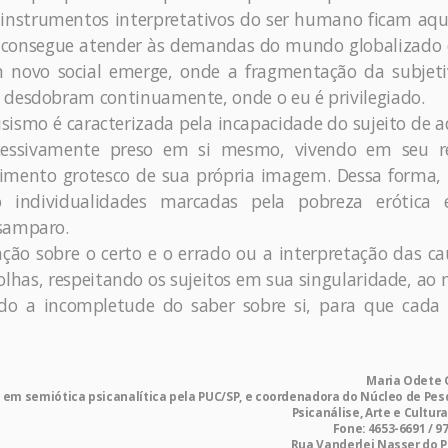
instrumentos interpretativos do ser humano ficam aq
o consegue atender às demandas do mundo globalizado 
 novo social emerge, onde a fragmentação da subjeti
 desdobram continuamente, onde o eu é privilegiado.
cisismo é caracterizada pela incapacidade do sujeito de 
cessivamente preso em si mesmo, vivendo em seu re
ecimento grotesco de sua própria imagem. Dessa forma,
o individualidades marcadas pela pobreza erótica 
esamparo.
ação sobre o certo e o errado ou a interpretação das ca
olhas, respeitando os sujeitos em sua singularidade, a
ndo a incompletude do saber sobre si, para que cada
Maria Odete 
re em semiótica psicanalítica pela PUC/SP, e coordenadora do Núcleo de Pe
Psicanálise, Arte e Cultura
Fone: 4653-6691 / 9
Rua Vanderlei Nasser do P