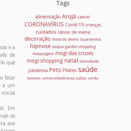
Tags
Arujá
alimentação
cancer
CORONAVÍRUS
Covid-19
crianças
cuidados
câncer de mama
decoração
festa do divino
Guararema
hipnose
sas e a
itaqua garden shopping
mogi das cruzes
maquiagem
avés de
natal
mogi shopping
obesidade
 Do que
saúde
Pets
Pilates
pandemia
o falar
turismo
universidade braz cubas
verão
as a um
inicial
al. Em
hoje os
ta aos
atarem