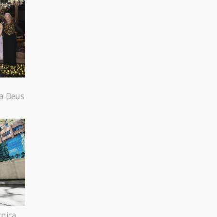
 a Deus
cnica