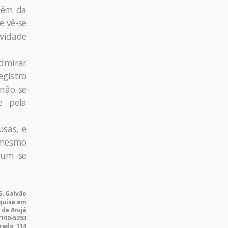
uém da
e vê-se
vidade
admirar
gistro
 não se
e pela
usas, e
o mesmo
 um se
G. Galvão
squisa em
 de Arujá
7100-5253
rado, 114