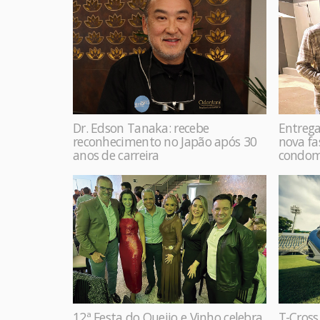
Dr. Edson Tanaka: recebe
Entrega
reconhecimento no Japão após 30
nova f
anos de carreira
condom
12ª Festa do Queijo e Vinho celebra
T-Cross