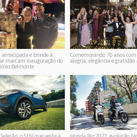
 antecipada e brinde à
Comemorando 70 anos com
ase marcam inauguração do
alegria, elegância e gratidão
ínio Belmonte
 Seleção: o SUV que veste a
Honda Biz 2027: evolução té