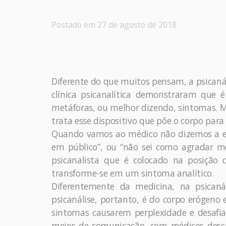
Postado em 27 de agosto de 2018
Diferente do que muitos pensam, a psicanáli
clínica psicanalítica demonstraram que é
metáforas, ou melhor dizendo, sintomas. M
trata esse dispositivo que põe o corpo para 
Quando vamos ao médico não dizemos a ele
em público”, ou “não sei como agradar me
psicanalista que é colocado na posição d
transforme-se em um sintoma analítico.
Diferentemente da medicina, na psicanál
psicanálise, portanto, é do corpo erógeno 
sintomas causarem perplexidade e desafi
meios de comunicação, com médicos descr