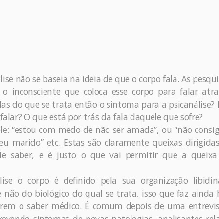
se não se baseia na ideia de que o corpo fala. As pesqui
 o inconsciente que coloca esse corpo para falar atr
as do que se trata então o sintoma para a psicanálise?
falar? O que está por trás da fala daquele que sofre?
: “estou com medo de não ser amada”, ou “não consig
u marido” etc. Estas são claramente queixas dirigid
e saber, e é justo o que vai permitir que a queixa 
ise o corpo é definido pela sua organização libidin
e não do biológico do qual se trata, isso que faz ainda 
arem o saber médico. É comum depois de uma entrevis
evendo sintomas de novas patologias, analisantes rel