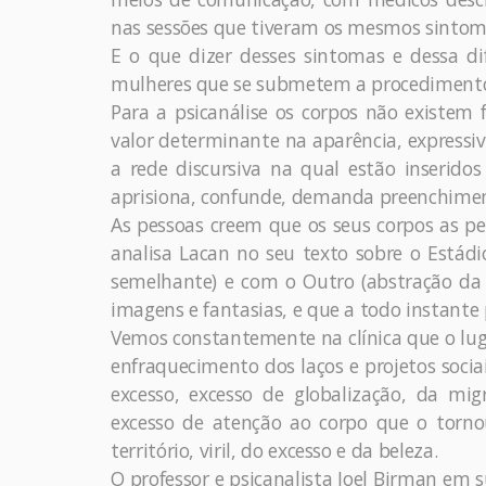
nas sessões que tiveram os mesmos sintoma
E o que dizer desses sintomas e dessa di
mulheres que se submetem a procedimentos
Para a psicanálise os corpos não existem
valor determinante na aparência, expressi
a rede discursiva na qual estão inseri
aprisiona, confunde, demanda preenchimen
As pessoas creem que os seus corpos as p
analisa Lacan no seu texto sobre o Estád
semelhante) e com o Outro (abstração da
imagens e fantasias, e que a todo instante
Vemos constantemente na clínica que o lu
enfraquecimento dos laços e projetos sociai
excesso, excesso de globalização, da m
excesso de atenção ao corpo que o torno
território, viril, do excesso e da beleza.
O professor e psicanalista Joel Birman em