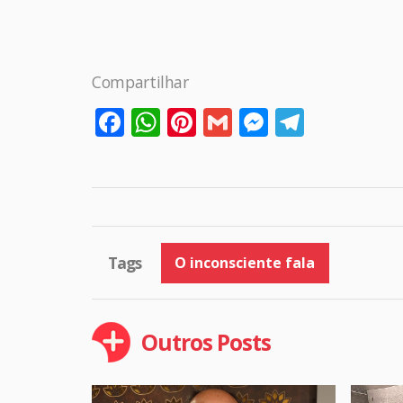
Compartilhar
Facebook
WhatsApp
Pinterest
Gmail
Messenge
Telegr
Tags
O inconsciente fala
Outros Posts