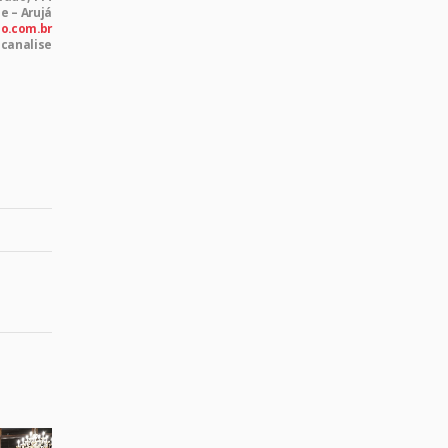
le – Arujá
o.com.br
canalise