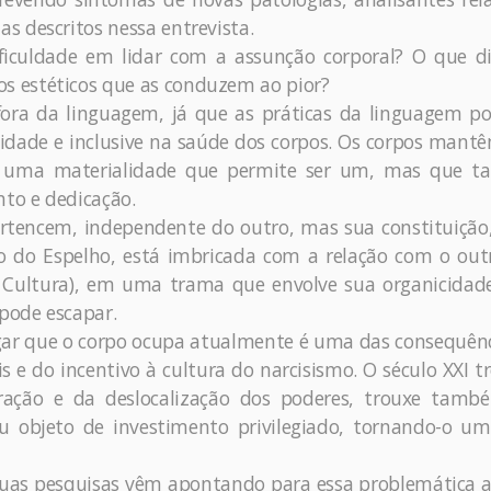
s descritos nessa entrevista.
ficuldade em lidar com a assunção corporal? O que d
 estéticos que as conduzem ao pior?
 fora da linguagem, já que as práticas da linguagem 
vidade e inclusive na saúde dos corpos. Os corpos man
dos uma materialidade que permite ser um, mas que 
to e dedicação.
ertencem, independente do outro, mas sua constituiçã
io do Espelho, está imbricada com a relação com o out
 Cultura), em uma trama que envolve sua organicidade
 pode escapar.
gar que o corpo ocupa atualmente é uma das consequên
s e do incentivo à cultura do narcisismo. O século XXI t
igração e da deslocalização dos poderes, trouxe tam
u objeto de investimento privilegiado, tornando-o um
 suas pesquisas vêm apontando para essa problemática a