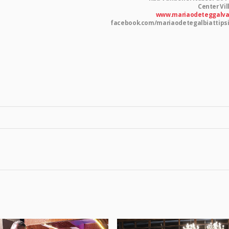
Center Vil
www.mariaodeteggalva
facebook.com/mariaodetegalbiattipsi
r
am