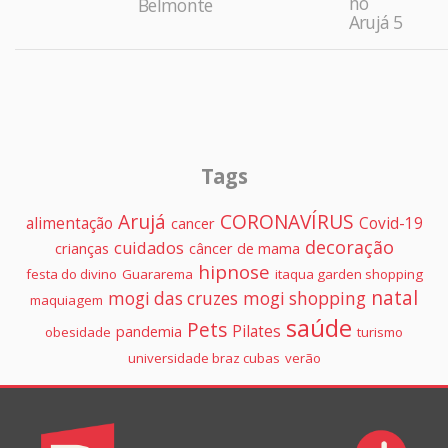
no
Belmonte
Arujá 5
Tags
Arujá
CORONAVÍRUS
alimentação
Covid-19
cancer
decoração
cuidados
crianças
câncer de mama
hipnose
festa do divino
Guararema
itaqua garden shopping
natal
mogi das cruzes
mogi shopping
maquiagem
saúde
Pets
Pilates
pandemia
obesidade
turismo
universidade braz cubas
verão
Colunistas