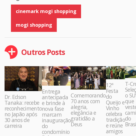
cinemark mogi shopping
mogi shopping
Outros Posts
T-Cr
12ª
Sele
Festa
Entrega
Comemorando
o SU
do
Dr. Edson
antecipada
70 anos com
que
Queijo e
Tanaka: recebe
e brinde à
alegria,
vest
Vinho
reconhecimento
nova fase
elegância e
cami
celebra
no Japão após
marcam
gratidão a
do
tradição
30 anos de
inauguração
Deus
Brasi
e reúne
carreira
do
amigos
condomínio