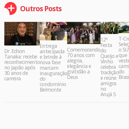
Outros Posts
T-Cr
12ª
Sele
Festa
Entrega
Comemorando
o SU
do
Dr. Edson
antecipada
70 anos com
que
Queijo e
Tanaka: recebe
e brinde à
alegria,
vest
Vinho
reconhecimento
nova fase
elegância e
cami
celebra
no Japão após
marcam
gratidão a
do
tradição
30 anos de
inauguração
Deus
Brasi
e reúne
carreira
do
amigos
condomínio
no
Belmonte
Arujá 5