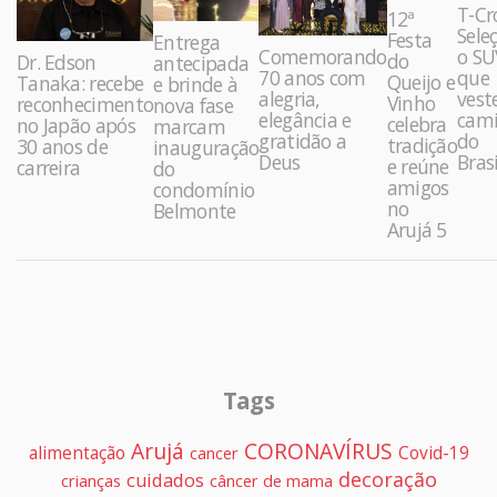
T-Cr
12ª
Sele
Festa
Entrega
Comemorando
o SU
do
Dr. Edson
antecipada
70 anos com
que
Queijo e
Tanaka: recebe
e brinde à
alegria,
vest
Vinho
reconhecimento
nova fase
elegância e
cami
celebra
no Japão após
marcam
gratidão a
do
tradição
30 anos de
inauguração
Deus
Brasi
e reúne
carreira
do
amigos
condomínio
no
Belmonte
Arujá 5
Tags
Arujá
CORONAVÍRUS
alimentação
Covid-19
cancer
decoração
cuidados
crianças
câncer de mama