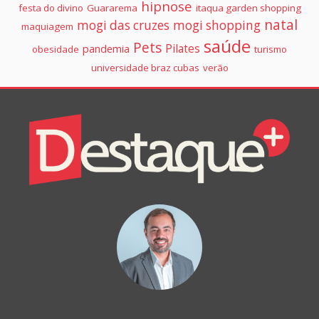
hipnose
festa do divino
Guararema
itaqua garden shopping
natal
mogi das cruzes
mogi shopping
maquiagem
saúde
Pets
Pilates
pandemia
obesidade
turismo
universidade braz cubas
verão
Colunistas
Destaque+
Online