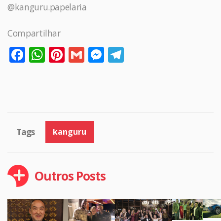
@kanguru.papelaria
Compartilhar
Facebook
WhatsApp
Pinterest
Gmail
Messenger
Telegram
Tags
kanguru
Outros Posts