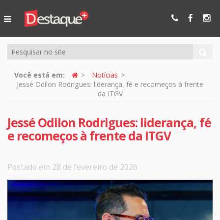
Ser Mais
Online
Você está em:
Notícias
Jessé Odilon Rodrigues: liderança, fé e recomeços à frente
da ITGV
Jessé Odilon Rodrigues: liderança, fé
e recomeços à frente da ITGV
Postado em 28 de fevereiro de 2026