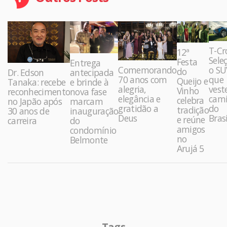
T-Cr
12ª
Sele
Festa
Entrega
Comemorando
o SU
do
Dr. Edson
antecipada
70 anos com
que
Queijo e
Tanaka: recebe
e brinde à
alegria,
vest
Vinho
reconhecimento
nova fase
elegância e
cami
celebra
no Japão após
marcam
gratidão a
do
tradição
30 anos de
inauguração
Deus
Brasi
e reúne
carreira
do
amigos
condomínio
no
Belmonte
Arujá 5
Tags