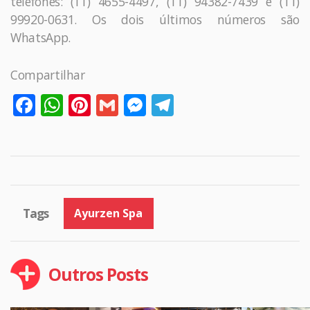
telefones: (11) 4655-4497, (11) 94382-7439 e (11)
99920-0631. Os dois últimos números são
WhatsApp.
Compartilhar
Facebook
WhatsApp
Pinterest
Gmail
Messenger
Telegram
Tags
Ayurzen Spa
Outros Posts