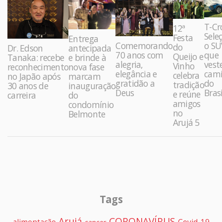
T-Cr
12ª
Sele
Festa
Entrega
Comemorando
o SU
do
Dr. Edson
antecipada
70 anos com
que
Queijo e
Tanaka: recebe
e brinde à
alegria,
vest
Vinho
reconhecimento
nova fase
elegância e
cami
celebra
no Japão após
marcam
gratidão a
do
tradição
30 anos de
inauguração
Deus
Brasi
e reúne
carreira
do
amigos
condomínio
no
Belmonte
Arujá 5
Tags
Arujá
CORONAVÍRUS