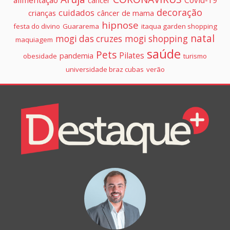
alimentação
Covid-19
cancer
decoração
cuidados
crianças
câncer de mama
hipnose
festa do divino
Guararema
itaqua garden shopping
natal
mogi das cruzes
mogi shopping
maquiagem
saúde
Pets
Pilates
pandemia
obesidade
turismo
universidade braz cubas
verão
Colunistas
Destaque+
Online