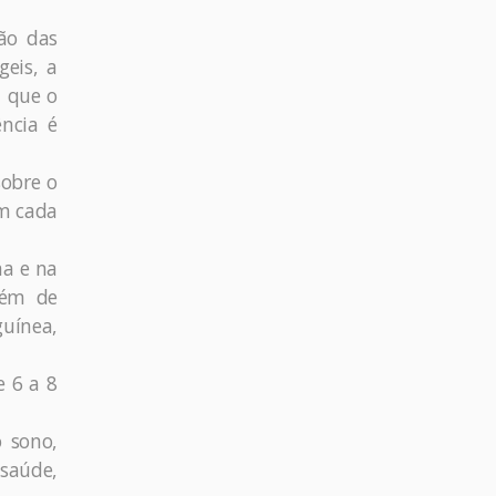
ão das
eis, a
m que o
ncia é
sobre o
am cada
na e na
lém de
uínea,
e 6 a 8
 sono,
 saúde,