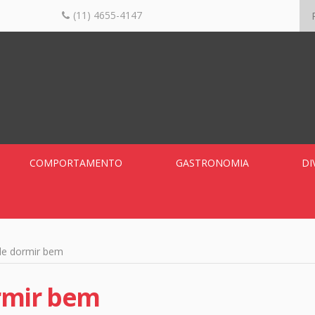
(11) 4655-4147
COMPORTAMENTO
GASTRONOMIA
DI
de dormir bem
rmir bem