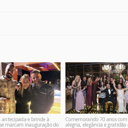
 antecipada e brinde à
Comemorando 70 anos com
ase marcam inauguração do
alegria, elegância e gratidão