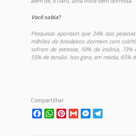
além de, é claro, uma noite bem dormida.
Você sabia?
Pesquisas apontam que 24% das pessoas 
milhões de brasileiros dormem com colch
sofrem de estresse, 50% de insônia, 73% 
55% de tensão. Isso gera, em média, 65% d
Compartilhar
Facebook
WhatsApp
Pinterest
Gmail
Messenge
Telegr