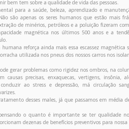
rmir bem tem sobre a qualidade de vida das pessoas.
ntal para a saúde, beleza, aprendizado e manutenç
ão são apenas os seres humanos que estão mais frág
tração de minérios, petróleos e a poluição fizeram co
apacidade magnética nos últimos 500 anos e a tendê
lo.
da humana reforça ainda mais essa escassez magnética 
orracha utilizada nos pneus dos nossos carros nos isol
ode gerar problemas como rigidez nos ombros, na colu
m causas precisas, enxaquecas, vertigens, insônia, a
onduzir ao stress e depressão, má circulação sang
arizes.
 tratamento desses males, já que passamos em média d
ensando o quanto é importante se ter qualidade no
orcionam dezenas de benefícios preventivos para nossa