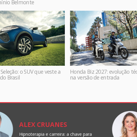
ínio Belmonte
 Seleção: o SUV que veste a
Honda Biz 2027: evolução té
do Brasil
na versão de entrada
ALEX CRUANES
Hipnoterapia e carreira: a chave para