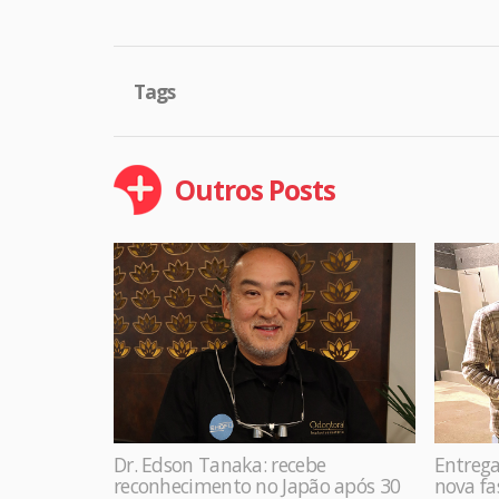
Tags
Outros Posts
Dr. Edson Tanaka: recebe
Entrega
reconhecimento no Japão após 30
nova f