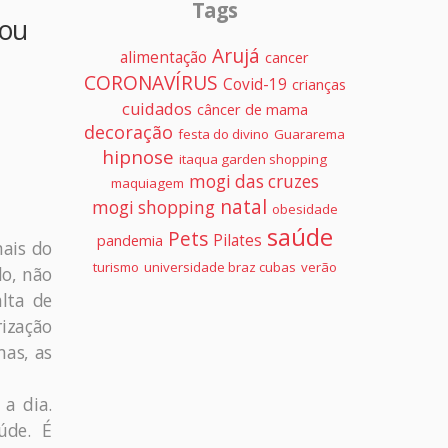
Tags
 ou
Arujá
alimentação
cancer
CORONAVÍRUS
Covid-19
crianças
cuidados
câncer de mama
decoração
festa do divino
Guararema
hipnose
itaqua garden shopping
mogi das cruzes
maquiagem
natal
mogi shopping
obesidade
saúde
Pets
Pilates
pandemia
ais do
turismo
universidade braz cubas
verão
o, não
lta de
rização
mas, as
a dia.
úde. É