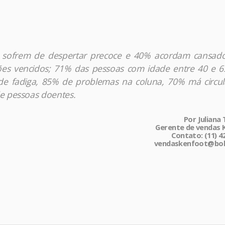
sofrem de despertar precoce e 40% acordam cansado
ões vencidos; 71% das pessoas com idade entre 40 e 6
de fadiga, 85% de problemas na coluna, 70% má circu
e pessoas doentes.
Por Juliana
Gerente de vendas 
Contato: (11) 4
vendaskenfoot@bol
r
am