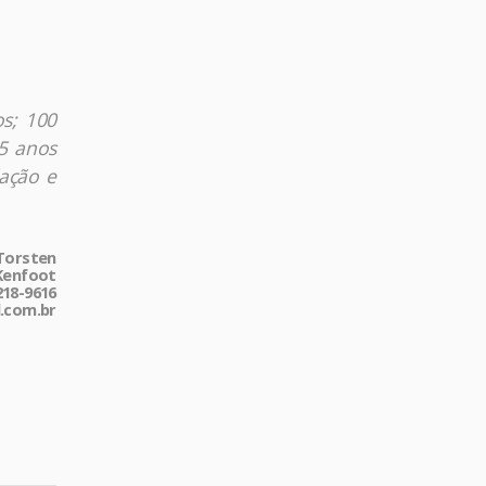
s; 100
5 anos
lação e
 Torsten
Kenfoot
218-9616
.com.br