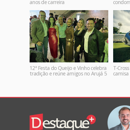
anos de carreira
condom
12ª Festa do Queijo e Vinho celebra
T-Cross
tradição e reúne amigos no Arujá 5
camisa 
Colunistas
VANDRÉ RODRIGUES
Destaque+
Online
Alterações importantes no regime do