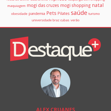
natal
mogi das cruzes
mogi shopping
maquiagem
saúde
Pets
Pilates
pandemia
obesidade
turismo
universidade braz cubas
verão
Colunistas
Destaque+
Online
ALEX CRUANES