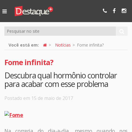
Ser Mais
Online
Você está em:
Notícias
Fome infinita?
Fome infinita?
Descubra qual hormônio controlar
para acabar com esse problema
Postado em 15 de maio de 2017
Na correria do dia-a-dia, mesmo quando nos