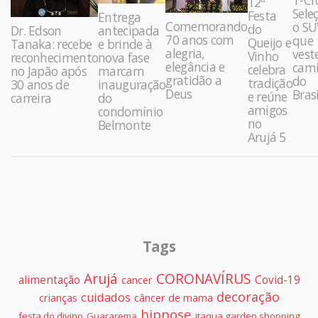
12ª
Sele
Festa
Entrega
Comemorando
o SU
do
Dr. Edson
antecipada
70 anos com
que
Queijo e
Tanaka: recebe
e brinde à
alegria,
vest
Vinho
reconhecimento
nova fase
elegância e
cami
celebra
no Japão após
marcam
gratidão a
do
tradição
30 anos de
inauguração
Deus
Brasi
e reúne
carreira
do
amigos
condomínio
no
Belmonte
Arujá 5
Tags
Arujá
CORONAVÍRUS
alimentação
Covid-19
cancer
decoração
cuidados
crianças
câncer de mama
hipnose
festa do divino
Guararema
itaqua garden shopping