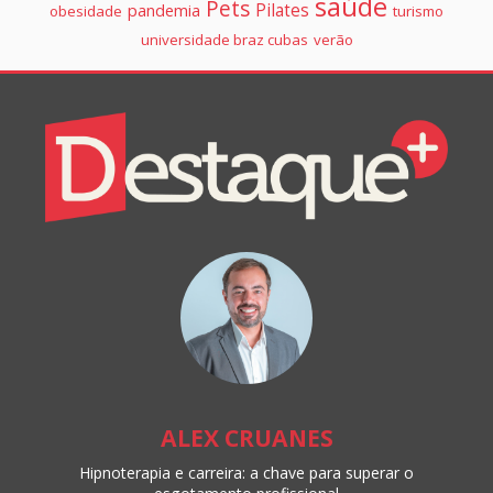
saúde
Pets
Pilates
pandemia
obesidade
turismo
universidade braz cubas
verão
Colunistas
Destaque+
Online
ALEX CRUANES
Hipnoterapia e carreira: a chave para superar o