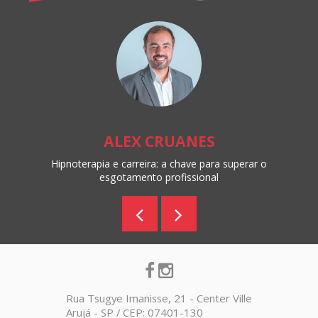
ALEX CRUANES
Hipnoterapia e carreira: a chave para superar o
esgotamento profissional
Rua Tsugye Imanisse, 21 - Center Ville
Arujá - SP / CEP: 07401-130