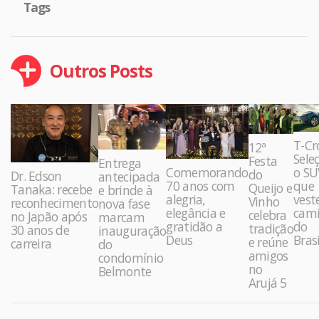
Tags
Outros Posts
T-Cr
12ª
Sele
Festa
Entrega
Comemorando
o SU
do
Dr. Edson
antecipada
70 anos com
que
Queijo e
Tanaka: recebe
e brinde à
alegria,
vest
Vinho
reconhecimento
nova fase
elegância e
cami
celebra
no Japão após
marcam
gratidão a
do
tradição
30 anos de
inauguração
Deus
Brasi
e reúne
carreira
do
amigos
condomínio
no
Belmonte
Arujá 5