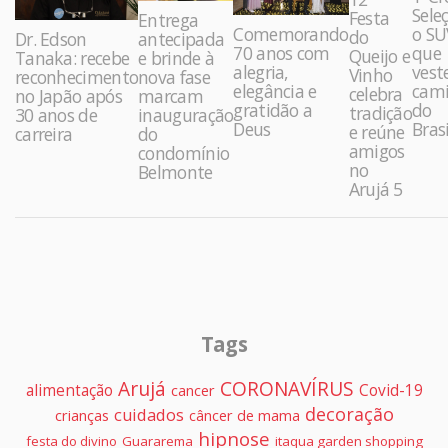
Sele
Festa
Entrega
Comemorando
o SU
do
Dr. Edson
antecipada
70 anos com
que
Queijo e
Tanaka: recebe
e brinde à
alegria,
vest
Vinho
reconhecimento
nova fase
elegância e
cami
celebra
no Japão após
marcam
gratidão a
do
tradição
30 anos de
inauguração
Deus
Brasi
e reúne
carreira
do
amigos
condomínio
no
Belmonte
Arujá 5
Tags
Arujá
CORONAVÍRUS
alimentação
Covid-19
cancer
decoração
cuidados
crianças
câncer de mama
hipnose
festa do divino
Guararema
itaqua garden shopping