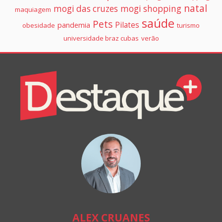
natal
mogi das cruzes
mogi shopping
maquiagem
saúde
Pets
Pilates
pandemia
obesidade
turismo
universidade braz cubas
verão
Colunistas
Destaque+
Online
ALEX CRUANES