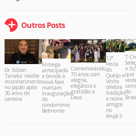
Outros Posts
T-Cr
12ª
Sele
Festa
Entrega
Comemorando
o SU
do
Dr. Edson
antecipada
70 anos com
que
Queijo e
Tanaka: recebe
e brinde à
alegria,
vest
Vinho
reconhecimento
nova fase
elegância e
cami
celebra
no Japão após
marcam
gratidão a
do
tradição
30 anos de
inauguração
Deus
Brasi
e reúne
carreira
do
amigos
condomínio
no
Belmonte
Arujá 5