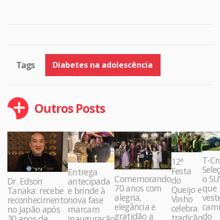
Tags
Diabetes na adolescência
Outros Posts
T-Cr
12ª
Sele
Festa
Entrega
Comemorando
o SU
do
Dr. Edson
antecipada
70 anos com
que
Queijo e
Tanaka: recebe
e brinde à
alegria,
vest
Vinho
reconhecimento
nova fase
elegância e
cami
celebra
no Japão após
marcam
gratidão a
do
tradição
30 anos de
inauguração