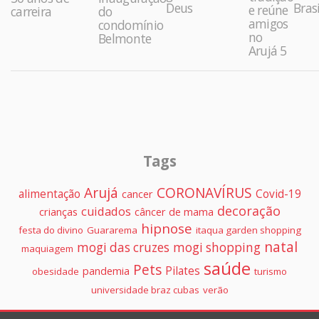
Deus
Brasi
e reúne
carreira
do
amigos
condomínio
no
Belmonte
Arujá 5
Tags
Arujá
CORONAVÍRUS
alimentação
Covid-19
cancer
decoração
cuidados
crianças
câncer de mama
hipnose
festa do divino
Guararema
itaqua garden shopping
natal
mogi das cruzes
mogi shopping
maquiagem
saúde
Pets
Pilates
pandemia
obesidade
turismo
universidade braz cubas
verão