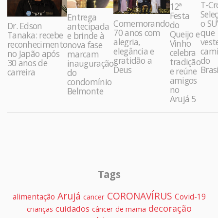
T-Cr
12ª
Sele
Festa
Entrega
Comemorando
o SU
do
Dr. Edson
antecipada
70 anos com
que
Queijo e
Tanaka: recebe
e brinde à
alegria,
vest
Vinho
reconhecimento
nova fase
elegância e
cami
celebra
no Japão após
marcam
gratidão a
do
tradição
30 anos de
inauguração
Deus
Brasi
e reúne
carreira
do
amigos
condomínio
no
Belmonte
Arujá 5
Tags
Arujá
CORONAVÍRUS
alimentação
Covid-19
cancer
decoração
cuidados
crianças
câncer de mama