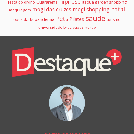
hipnose
festa do divino
Guararema
itaqua garden shopping
natal
mogi das cruzes
mogi shopping
maquiagem
saúde
Pets
Pilates
pandemia
obesidade
turismo
universidade braz cubas
verão
Colunistas
Destaque+
Online