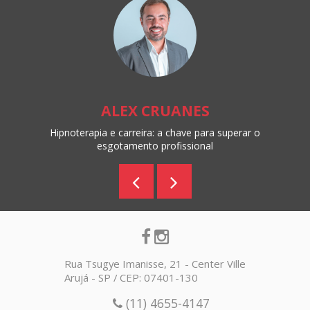
ALEX CRUANES
Hipnoterapia e carreira: a chave para superar o
esgotamento profissional
Rua Tsugye Imanisse, 21 - Center Ville
Arujá - SP / CEP: 07401-130
(11) 4655-4147