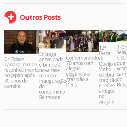
Outros Posts
T-Cr
12ª
Sele
Festa
Entrega
Comemorando
o SU
do
Dr. Edson
antecipada
70 anos com
que
Queijo e
Tanaka: recebe
e brinde à
alegria,
vest
Vinho
reconhecimento
nova fase
elegância e
cami
celebra
no Japão após
marcam
gratidão a
do
tradição
30 anos de
inauguração
Deus
Brasi
e reúne
carreira
do
amigos
condomínio
no
Belmonte
Arujá 5