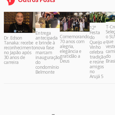
T-Cr
12ª
Sele
Festa
Entrega
Comemorando
o SU
do
Dr. Edson
antecipada
70 anos com
que
Queijo e
Tanaka: recebe
e brinde à
alegria,
vest
Vinho
reconhecimento
nova fase
elegância e
cami
celebra
no Japão após
marcam
gratidão a
do
tradição
30 anos de
inauguração
Deus
Brasi
e reúne
carreira
do
amigos
condomínio
no
Belmonte
Arujá 5