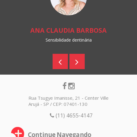
ANA CLAUDIA BARBOSA
Sensibilidade dentinária
Rua Tsugye Imanisse, 21 - Center Ville
Arujá - SP / CEP: 07401-130
(11) 4655-4147
Continue Navegando