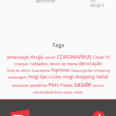
no
Belmonte
Arujá 5
Tags
Arujá
CORONAVÍRUS
alimentação
Covid-19
cancer
decoração
cuidados
crianças
câncer de mama
hipnose
festa do divino
Guararema
itaqua garden shopping
natal
mogi das cruzes
mogi shopping
maquiagem
saúde
Pets
Pilates
pandemia
obesidade
turismo
universidade braz cubas
verão
Colunistas