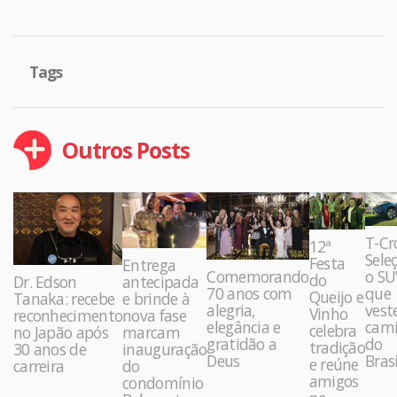
Tags
Outros Posts
T-Cr
12ª
Sele
Festa
Entrega
Comemorando
o SU
do
Dr. Edson
antecipada
70 anos com
que
Queijo e
Tanaka: recebe
e brinde à
alegria,
vest
Vinho
reconhecimento
nova fase
elegância e
cami
celebra
no Japão após
marcam
gratidão a
do
tradição
30 anos de
inauguração
Deus
Brasi
e reúne
carreira
do
amigos
condomínio