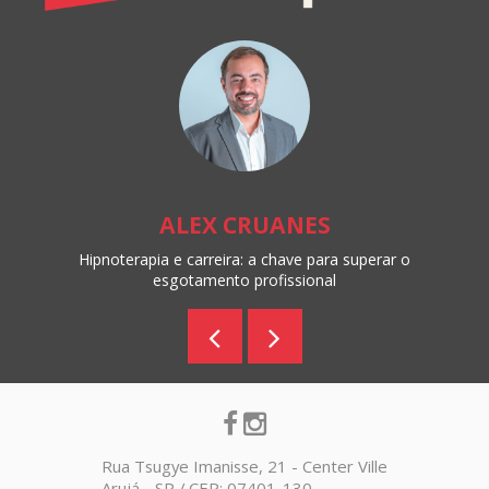
ALEX CRUANES
Hipnoterapia e carreira: a chave para superar o
esgotamento profissional
Rua Tsugye Imanisse, 21 - Center Ville
Arujá - SP / CEP: 07401-130