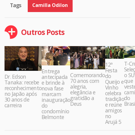
Tags
Camilla Odilon
Outros Posts
T-Cr
12ª
Sele
Festa
Entrega
Comemorando
o SU
do
Dr. Edson
antecipada
70 anos com
que
Queijo e
Tanaka: recebe
e brinde à
alegria,
vest
Vinho
reconhecimento
nova fase
elegância e
cami
celebra
no Japão após
marcam
gratidão a
do
tradição
30 anos de
inauguração
Deus
Brasi
e reúne
carreira
do
amigos
condomínio
no
Belmonte
Arujá 5