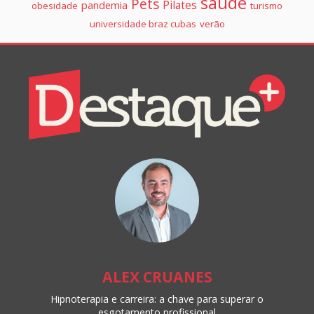
saúde
Pets
Pilates
pandemia
obesidade
turismo
universidade braz cubas
verão
Colunistas
Destaque+
Online
ALEX CRUANES
Hipnoterapia e carreira: a chave para superar o
esgotamento profissional