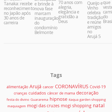
70 anos com
que
Queijo e
Tanaka: recebe
e brinde à
alegria,
vest
Vinho
reconhecimento
nova fase
elegância e
cami
celebra
no Japão após
marcam
gratidão a
do
tradição
30 anos de
inauguração
Deus
Brasi
e reúne
carreira
do
amigos
condomínio
no
Belmonte
Arujá 5
Tags
Arujá
CORONAVÍRUS
alimentação
Covid-19
cancer
decoração
cuidados
crianças
câncer de mama
hipnose
festa do divino
Guararema
itaqua garden shopping
natal
mogi das cruzes
mogi shopping
maquiagem