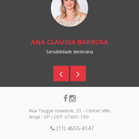
ANA CLAUDIA BARBOSA
Sensibilidade dentinária
Rua Tsugye Imanisse, 21 - Center Ville
Arujá - SP / CEP: 07401-130
(11) 4655-4147