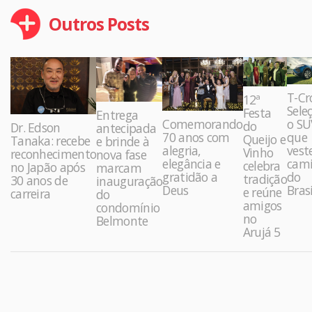
Outros Posts
T-Cr
12ª
Sele
Festa
Entrega
Comemorando
o SU
do
Dr. Edson
antecipada
70 anos com
que
Queijo e
Tanaka: recebe
e brinde à
alegria,
vest
Vinho
reconhecimento
nova fase
elegância e
cami
celebra
no Japão após
marcam
gratidão a
do
tradição
30 anos de
inauguração
Deus
Brasi
e reúne
carreira
do
amigos
condomínio
no
Belmonte
Arujá 5