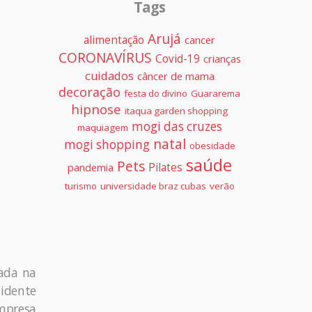
Tags
Arujá
alimentação
cancer
CORONAVÍRUS
Covid-19
crianças
cuidados
câncer de mama
decoração
festa do divino
Guararema
hipnose
itaqua garden shopping
mogi das cruzes
maquiagem
natal
mogi shopping
obesidade
saúde
Pets
Pilates
pandemia
turismo
universidade braz cubas
verão
nada na
sidente
empresa