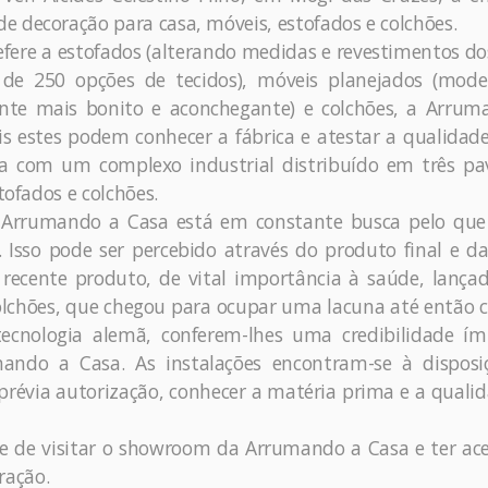
 decoração para casa, móveis, estofados e colchões.
fere a estofados (alterando medidas e revestimentos do
 de 250 opções de tecidos), móveis planejados (mode
ente mais bonito e aconchegante) e colchões, a Arrum
ois estes podem conhecer a fábrica e atestar a qualidad
com um complexo industrial distribuído em três pav
tofados e colchões.
a Arrumando a Casa está em constante busca pelo que
 Isso pode ser percebido através do produto final e d
 recente produto, de vital importância à saúde, lança
hões, que chegou para ocupar uma lacuna até então c
tecnologia alemã, conferem-lhes uma credibilidade ím
ando a Casa. As instalações encontram-se à disposi
révia autorização, conhecer a matéria prima e a quali
e de visitar o showroom da Arrumando a Casa e ter ac
ração.