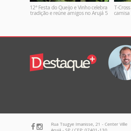
12ª Festa do Queijo e Vinho celebra
T-Cross
tradição e reúne amigos no Arujá 5
camisa 
Colunistas
VANDRÉ RODRIGUES
Destaque+
Online
Alterações importantes no regime do
Simples Nacional
Rua Tsugye Imanisse, 21 - Center Ville
Arujá - SP / CEP: 07401-130