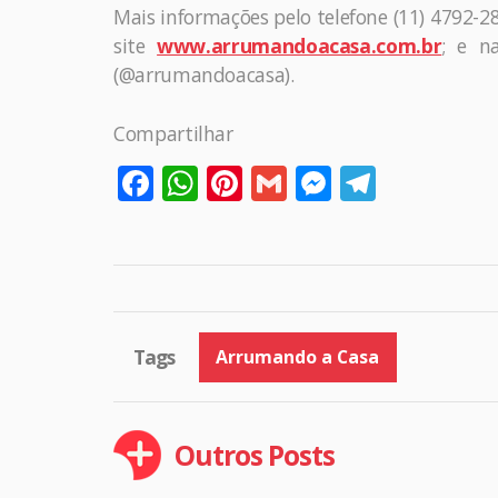
Mais informações pelo telefone (11) 4792
site
www.arrumandoacasa.com.br
; e n
(@arrumandoacasa).
Compartilhar
Facebook
WhatsApp
Pinterest
Gmail
Messenge
Telegr
Tags
Arrumando a Casa
Outros Posts