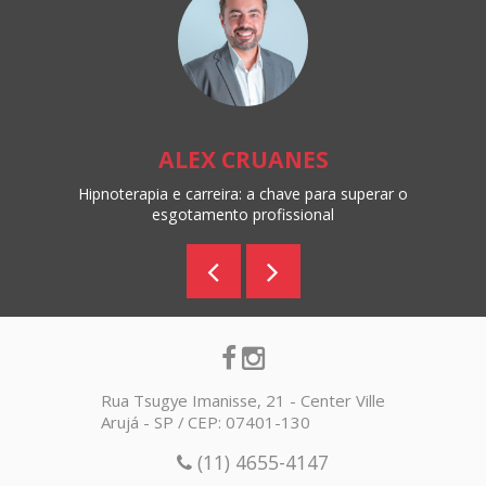
ALEX CRUANES
Hipnoterapia e carreira: a chave para superar o
esgotamento profissional
Rua Tsugye Imanisse, 21 - Center Ville
Arujá - SP / CEP: 07401-130
(11) 4655-4147