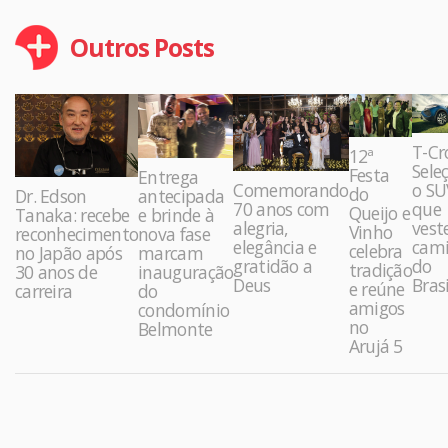
Outros Posts
T-Cr
12ª
Sele
Festa
Entrega
Comemorando
o SU
do
Dr. Edson
antecipada
70 anos com
que
Queijo e
Tanaka: recebe
e brinde à
alegria,
vest
Vinho
reconhecimento
nova fase
elegância e
cami
celebra
no Japão após
marcam
gratidão a
do
tradição
30 anos de
inauguração
Deus
Brasi
e reúne
carreira
do
amigos
condomínio
no
Belmonte
Arujá 5