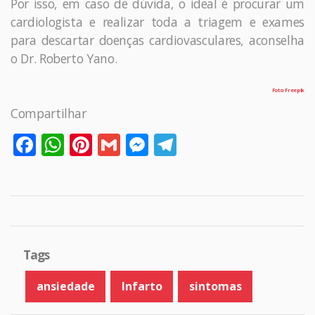
Por isso, em caso de dúvida, o ideal é procurar um
cardiologista e realizar toda a triagem e exames
para descartar doenças cardiovasculares, aconselha
o Dr. Roberto Yano.
Foto: Freepik
Compartilhar
Facebook
WhatsApp
Pinterest
Gmail
Messenger
Telegram
Tags
ansiedade
Infarto
sintomas