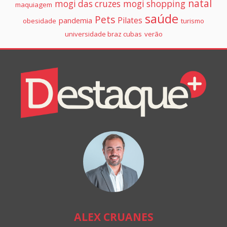
natal
mogi das cruzes
mogi shopping
maquiagem
saúde
Pets
Pilates
pandemia
obesidade
turismo
universidade braz cubas
verão
Colunistas
Destaque+
Online
ALEX CRUANES