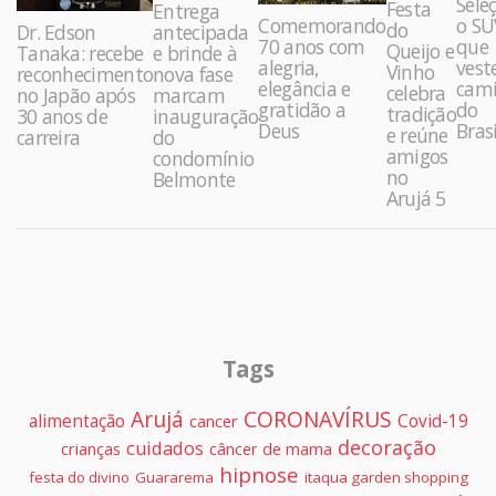
Sele
Festa
Entrega
Comemorando
o SU
do
Dr. Edson
antecipada
70 anos com
que
Queijo e
Tanaka: recebe
e brinde à
alegria,
vest
Vinho
reconhecimento
nova fase
elegância e
cami
celebra
no Japão após
marcam
gratidão a
do
tradição
30 anos de
inauguração
Deus
Brasi
e reúne
carreira
do
amigos
condomínio
no
Belmonte
Arujá 5
Tags
Arujá
CORONAVÍRUS
alimentação
Covid-19
cancer
decoração
cuidados
crianças
câncer de mama
hipnose
festa do divino
Guararema
itaqua garden shopping