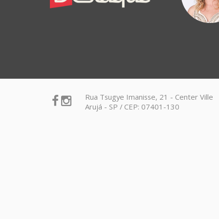
Online
Hipnoterapia e carreira: a chave para
superar o esgotamento profissional
Rua Tsugye Imanisse, 21 - Center Ville
Arujá - SP / CEP: 07401-130