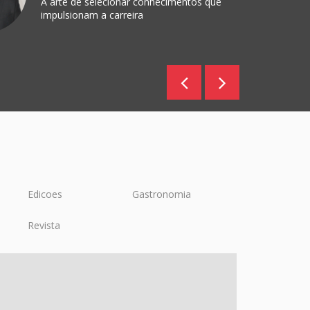
A arte de selecionar conhecimentos que
impulsionam a carreira
Edicoes
Gastronomia
Revista