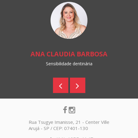
ANA CLAUDIA BARBOSA
Sensibilidade dentinária
Rua Tsugye Imanisse, 21 - Center Ville
Arujá - SP / CEP: 07401-130