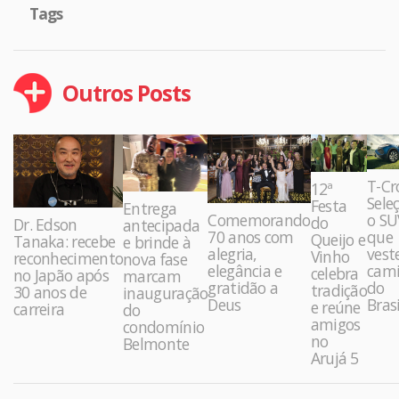
Tags
Outros Posts
T-Cr
12ª
Sele
Festa
Entrega
Comemorando
o SU
do
Dr. Edson
antecipada
70 anos com
que
Queijo e
Tanaka: recebe
e brinde à
alegria,
vest
Vinho
reconhecimento
nova fase
elegância e
cami
celebra
no Japão após
marcam
gratidão a
do
tradição
30 anos de
inauguração
Deus
Brasi
e reúne
carreira
do
amigos
condomínio
no
Belmonte
Arujá 5