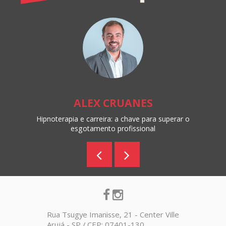
ALEX CRUANES
Hipnoterapia e carreira: a chave para superar o
esgotamento profissional
Rua Tsugye Imanisse, 21 - Center Ville
Arujá - SP / CEP: 07401-130