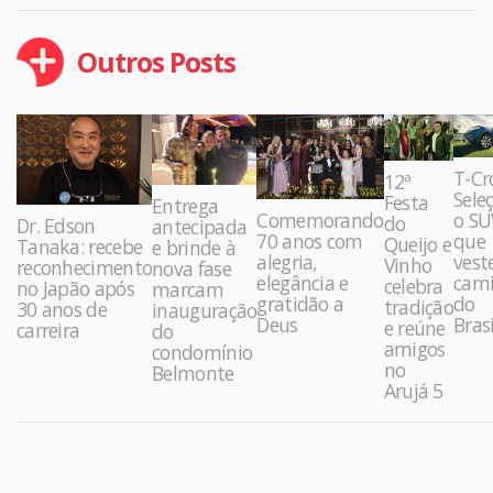
Outros Posts
T-Cr
12ª
Sele
Festa
Entrega
Comemorando
o SU
do
Dr. Edson
antecipada
70 anos com
que
Queijo e
Tanaka: recebe
e brinde à
alegria,
vest
Vinho
reconhecimento
nova fase
elegância e
cami
celebra
no Japão após
marcam
gratidão a
do
tradição
30 anos de
inauguração
Deus
Brasi
e reúne
carreira
do
amigos
condomínio
no
Belmonte
Arujá 5