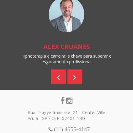
ALEX CRUANES
Hipnoterapia e carreira: a chave para superar o
esgotamento profissional
Rua Tsugye Imanisse, 21 - Center Ville
Arujá - SP / CEP: 07401-130
(11) 4655-4147